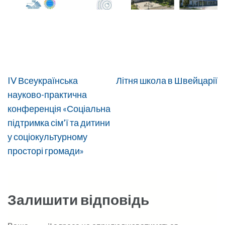
Навігація
IV Всеукраїнська
Літня школа в Швейцарії
записів
науково-практична
конференція «Соціальна
підтримка сім’ї та дитини
у соціокультурному
просторі громади»
Залишити відповідь