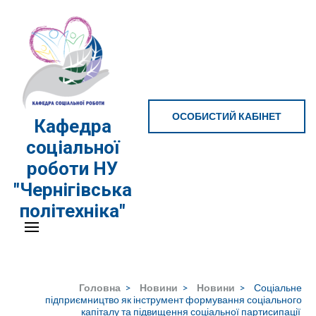
Перейти
до
вмісту
(натисніть
Enter)
ОСОБИСТИЙ КАБІНЕТ
Кафедра
соціальної
роботи НУ
"Чернігівська
політехніка"
Головна
>
Новини
>
Новини
>
Соціальне
підприємництво як інструмент формування соціального
капіталу та підвищення соціальної партисипації