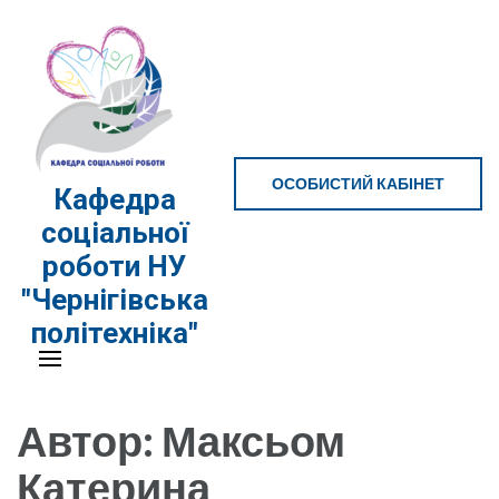
Перейти
до
вмісту
(натисніть
Enter)
ОСОБИСТИЙ КАБІНЕТ
Кафедра
соціальної
роботи НУ
"Чернігівська
політехніка"
Автор:
Максьом
Катерина