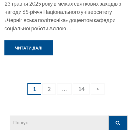
23 травня 2025 року в межах святкових заходів з
нагоди 65-річчя Національного університету
«Чернігівська політехніка» доцентом кафедри
соціальної роботи Аллою …
ЧИТАТИ ДАЛІ
Навігація
Сторінку
1
Сторінку
2
…
Сторінку
14
>
записів
Пошук: