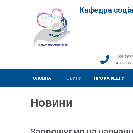
Перейти
Кафедра соціа
до
вмісту
(натисніть
Enter)
+380936
social.w
ГОЛОВНА
НОВИНИ
ПРО КАФЕДРУ
Новини
Запрошуємо на навчанн