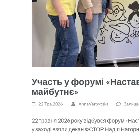
Участь у форумі «Настав
майбутнє»
22 Тра,2026
AnnaVerbytska
Залиши
22 травня 2026 року відбувся форум «Наст
у заході взяли декан ФСТОР Надія Нагорн