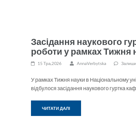
Засідання наукового гу
роботи у рамках Тижня 
15 Тра,2026
AnnaVerbytska
Залиши
У рамках Тижня науки в Національному уні
відбулося засідання наукового гуртка каф
ЧИТАТИ ДАЛІ