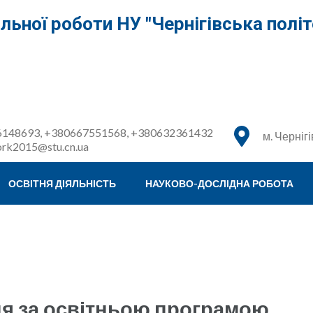
льної роботи НУ "Чернігівська політ
148693, +380667551568, +380632361432
м. Чернігі
ork2015@stu.cn.ua
ОСВІТНЯ ДІЯЛЬНІСТЬ
НАУКОВО-ДОСЛІДНА РОБОТА
я за освітньою програмою