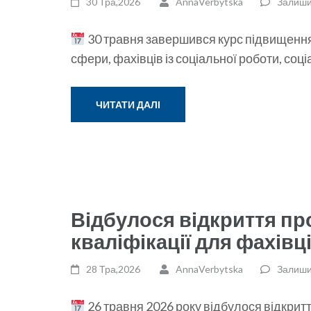
30 Тра,2026
AnnaVerbytska
Залиши
30 травня завершився курс підвищення 
сфери, фахівців із соціальної роботи, соц
ЧИТАТИ ДАЛІ
Відбулося відкриття п
кваліфікації для фахівц
28 Тра,2026
AnnaVerbytska
Залиши
26 травня 2026 року відбулося відкрит