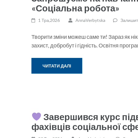
«Соціальна робота»
1 Тра,2026
AnnaVerbytska
Залишит
Творити зміни можеш саме ти! Зараз як ні
захист, добробут і гідність. Освітня прог
ЧИТАТИ ДАЛІ
Завершився курс підв
фахівців соціальної сф