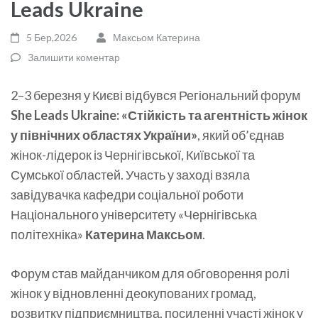
Leads Ukraine
5 Бер,2026
Максьом Катерина
Залишити коментар
2–3 березня у Києві відбувся Регіональний форум
She Leads Ukraine: «Стійкість та агентність жінок
у північних областях України»
, який об’єднав
жінок-лідерок із Чернігівської, Київської та
Сумської областей. Участь у заході взяла
завідувачка кафедри соціальної роботи
Національного університету «Чернігівська
політехніка»
Катерина Максьом
.
Форум став майданчиком для обговорення ролі
жінок у відновленні деокупованих громад,
розвитку підприємництва, посиленні участі жінок у