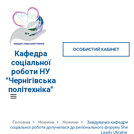
Перейти
до
вмісту
(натисніть
Enter)
ОСОБИСТИЙ КАБІНЕТ
Кафедра
соціальної
роботи НУ
"Чернігівська
політехніка"
Головна
>
Новини
>
Новини
>
Завідувачка кафедри
соціальної роботи долучилася до регіонального форуму She
Leads Ukraine