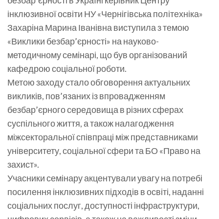
безбар’єрності в Україні керівник Центру
інклюзивної освіти НУ «Чернігівська політехніка»
Захаріна Марина Іванівна виступила з темою
«Виклики безбар’єрності» на науково-
методичному семінарі, що був організований
кафедрою соціальної роботи.
Метою заходу стало обговорення актуальних
викликів, пов’язаних із впровадженням
безбар’єрного середовища в різних сферах
суспільного життя, а також налагодження
міжсекторальної співпраці між представниками
університету, соціальної сфери та БО «Право на
захист».
Учасники семінару акцентували увагу на потребі
посилення інклюзивних підходів в освіті, наданні
соціальних послуг, доступності інфраструктури,