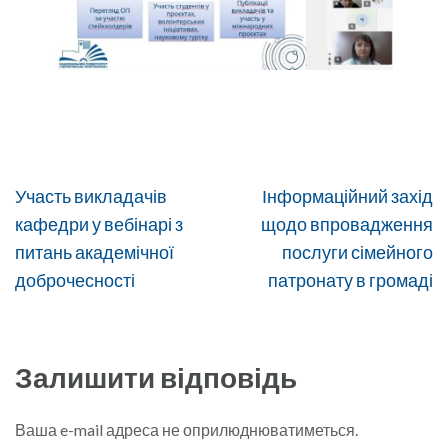
Навігація
Участь викладачів
Інформаційний захід
записів
кафедри у вебінарі з
щодо впровадження
питань академічної
послуги сімейного
доброчесності
патронату в громаді
Залишити відповідь
Ваша e-mail адреса не оприлюднюватиметься.