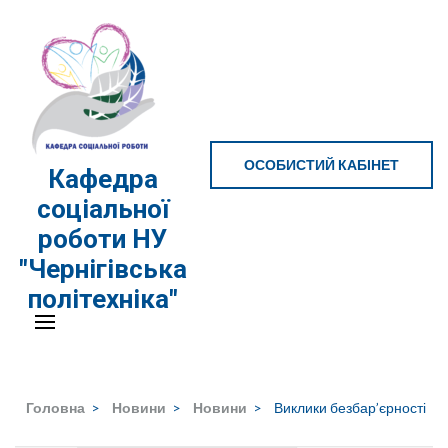
Перейти
до
вмісту
(натисніть
Enter)
ОСОБИСТИЙ КАБІНЕТ
Кафедра
соціальної
роботи НУ
"Чернігівська
політехніка"
Головна
>
Новини
>
Новини
>
Виклики безбар’єрності