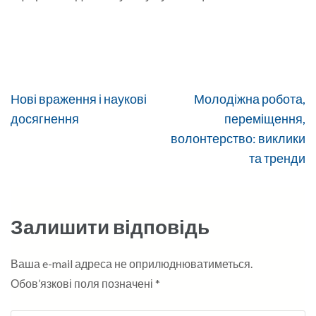
Навігація
Нові враження і наукові
Молодіжна робота,
записів
досягнення
переміщення,
волонтерство: виклики
та тренди
Залишити відповідь
Ваша e-mail адреса не оприлюднюватиметься.
Обов’язкові поля позначені
*