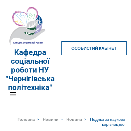
Перейти
до
вмісту
(натисніть
Enter)
ОСОБИСТИЙ КАБІНЕТ
Кафедра
соціальної
роботи НУ
"Чернігівська
політехніка"
Головна
>
Новини
>
Новини
>
Подяка за наукове
керівництво