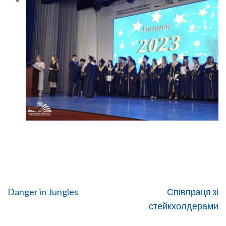
Навігація
Danger in Jungles
Співпраця зі
записів
стейкхолдерами