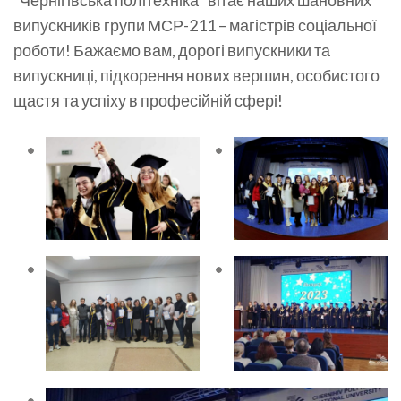
“Чернігівська політехніка” вітає наших шановних
випускників групи МСР-211 – магістрів соціальної
роботи! Бажаємо вам, дорогі випускники та
випускниці, підкорення нових вершин, особистого
щастя та успіху в професійній сфері!