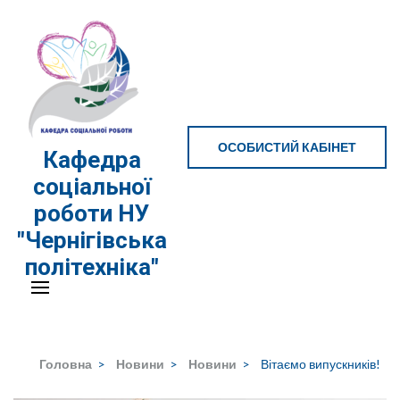
Перейти
до
вмісту
(натисніть
Enter)
ОСОБИСТИЙ КАБІНЕТ
Кафедра
соціальної
роботи НУ
"Чернігівська
політехніка"
Головна
>
Новини
>
Новини
>
Вітаємо випускників!