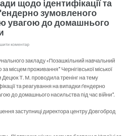
ади щодо ідентифікації та
 ґендерно зумовленого
ою увагою до домашнього
и
шити коментар
мунального закладу «Позашкільний навчальний
 за місцем проживання” Чернігівської міської
 Децюк Т. М. проводила тренінг на тему
ікації та реагування на випадки ґендерно
гою до домашнього насильства під час війни”.
ошення заступниці директора центру Довгоброд