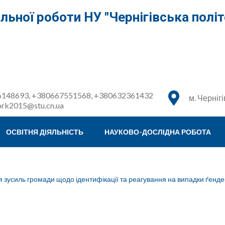
льної роботи НУ "Чернігівська політ
148693, +380667551568, +380632361432
м. Чернігі
ork2015@stu.cn.ua
ОСВІТНЯ ДІЯЛЬНІСТЬ
НАУКОВО-ДОСЛІДНА РОБОТА
я зусиль громади щодо ідентифікації та реагування на випадки ґенд