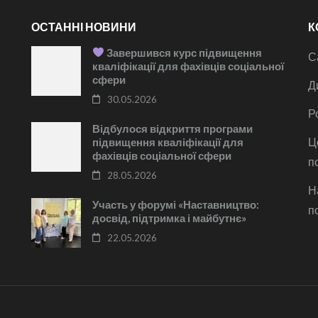
ОСТАННІ НОВИНИ
К
Завершився курс підвищення
С
кваліфікації для фахівців соціальної
сфери
Д
30.05.2026
Р
Відбулося відкриття програми
Ц
підвищення кваліфікації для
фахівців соціальної сфери
п
28.05.2026
Н
Участь у форумі «Наставництво:
п
досвід, підтримка і майбутнє»
22.05.2026