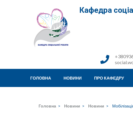
Перейти
Кафедра соціа
до
вмісту
(натисніть
Enter)
+380936
social.w
ГОЛОВНА
НОВИНИ
ПРО КАФЕДРУ
Головна
>
Новини
>
Новини
>
Мобілізаці