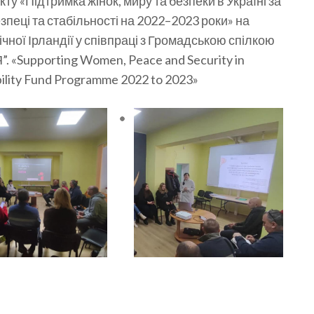
ту «Підтримка жінок, миру та безпеки в Україні за
пеці та стабільності на 2022–2023 роки» на
чної Ірландії у співпраці з Громадською спілкою
upporting Women, Peace and Security in
ability Fund Programme 2022 to 2023»