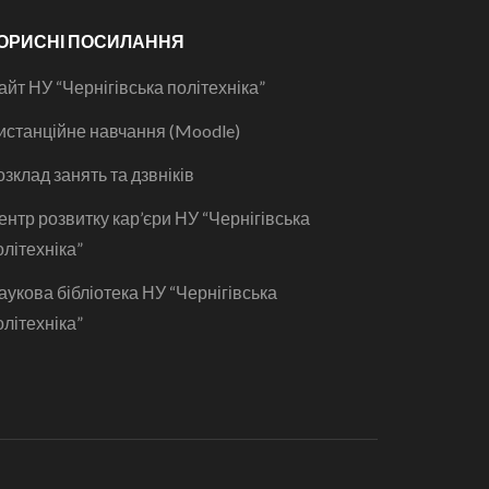
ОРИСНІ ПОСИЛАННЯ
айт НУ “Чернігівська політехніка”
истанційне навчання (Moodle)
озклад занять та дзвніків
ентр розвитку кар’єри НУ “Чернігівська
олітехніка”
аукова бібліотека НУ “Чернігівська
олітехніка”