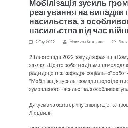
Мобілізація зусиль гром
реагування на випадки
насильства, з особлив
насильства під час війн
2 Гру,2022
Максьом Катерина
Зали
23 листопада 2022 року для фахівців Ко
заклад «Центр роботи з дітьми та молоддю
ради доцентка кафедри соціальної роботи
“Мобілізація зусиль громади щодо ідентиф
зумовленого насильства, з особливою ува
Дякуємо за багаторічну співпрацю і запр
Людмилі!