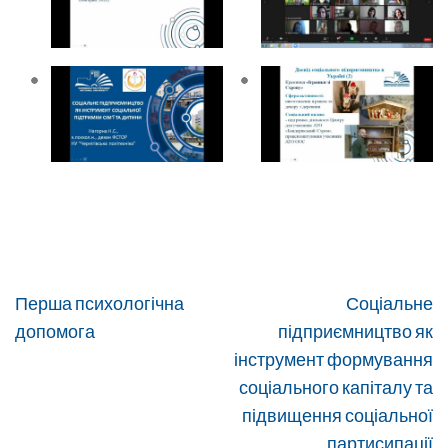
Навігація
Перша психологічна
Соціальне
записів
допомога
підприємництво як
інструмент формування
соціального капіталу та
підвищення соціальної
партисипації