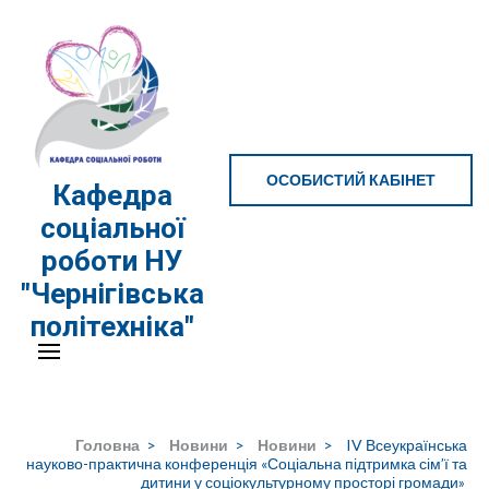
Перейти
до
вмісту
(натисніть
Enter)
ОСОБИСТИЙ КАБІНЕТ
Кафедра
соціальної
роботи НУ
"Чернігівська
політехніка"
Головна
>
Новини
>
Новини
>
IV Всеукраїнська
науково-практична конференція «Соціальна підтримка сім’ї та
дитини у соціокультурному просторі громади»