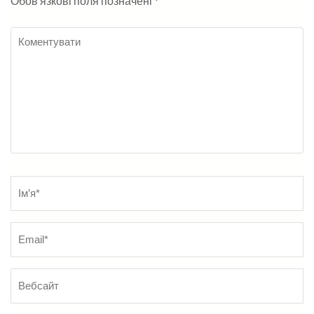
Обов’язкові поля позначені
*
Коментувати
Name
*