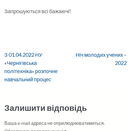
Запрошуються всі бажаючі!
Навігація
З 01.04.2022 НУ
Ніч молодих учених –
записів
«Чернігівська
2022
політехніка» розпочне
навчальний процес
Залишити відповідь
Ваша e-mail адреса не оприлюднюватиметься.