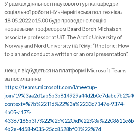
У рамках діяльності наукового гуртка кафедри
соціальної роботи НУ «Чернігівська політехніка»
18.05.2022 о15.00 буде проведено лекцію
норвезьким професором Baard Borch Michalsen,
associate professor at UiT The Arctic University of
Norway and Nord University на тему: “Rhetoric: How
to plan and conduct a written or an oral presentation”.
Лекція відбудеться на платформі Microsoft Teams
за посиланням
https://teams.microsoft.com/l/meetup-
join/19%3aa2d1ab5b3b814929a44d2b0e7dabe7b2%40
context=%7b%22Tid%22%3a%2233c7147e-9374-
4a05-a175-
43367185b3f7%22%2c%22Oid%22%3a%2208611e6b
4b2e-4d58-b035-25cc8528bf01%22%7d