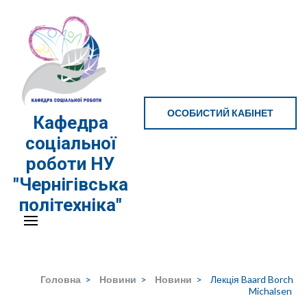
Перейти
до
вмісту
(натисніть
Enter)
ОСОБИСТИЙ КАБІНЕТ
Кафедра
соціальної
роботи НУ
"Чернігівська
політехніка"
Головна
>
Новини
>
Новини
>
Лекція Baard Borch
Michalsen