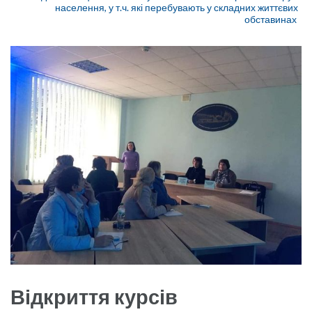
населення, у т.ч. які перебувають у складних життєвих
обставинах
Відкриття курсів