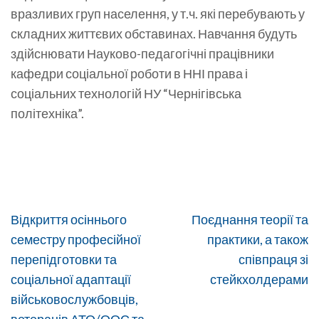
вразливих груп населення, у т.ч. які перебувають у
складних життєвих обставинах. Навчання будуть
здійснювати Науково-педагогічні працівники
кафедри соціальної роботи в ННІ права і
соціальних технологій НУ “Чернігівська
політехніка”.
Навігація
Відкриття осіннього
Поєднання теорії та
записів
семестру професійної
практики, а також
перепідготовки та
співпраця зі
соціальної адаптації
стейкхолдерами
військовослужбовців,
ветеранів АТО/ООС та