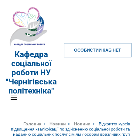
Перейти
до
вмісту
(натисніть
Enter)
ОСОБИСТИЙ КАБІНЕТ
Кафедра
соціальної
роботи НУ
"Чернігівська
політехніка"
Головна
>
Новини
>
Новини
>
Відкриття курсів
підвищення кваліфікації по здійсненню соціальної роботи та
наданню соціальних послуг сім’ям / особам вразливих груп