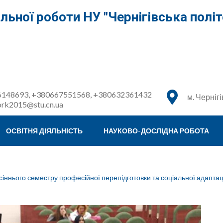
льної роботи НУ "Чернігівська політ
148693, +380667551568, +380632361432
м. Чернігі
ork2015@stu.cn.ua
ОСВІТНЯ ДІЯЛЬНІСТЬ
НАУКОВО-ДОСЛІДНА РОБОТА
сіннього семестру професійної перепідготовки та соціальної адаптац