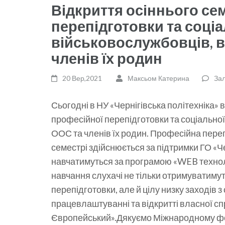
Відкриття осіннього се
перепідготовки та соціа
військовослужбовців, 
членів їх родин
20 Вер,2021
Максьом Катерина
За
Сьогодні в НУ «Чернігівська політехніка» 
професійної перепідготовки та соціальної
ООС та членів їх родин. Професійна переп
семестрі здійснюється за підтримки ГО «Ч
навчатимуться за програмою «WEB технологі
навчання слухачі не тільки отримуватиму
перепідготовки, але й цілу низку заходів з
працевлаштуванні та відкритті власної сп
Європейський».Дякуємо Міжнародному фонд