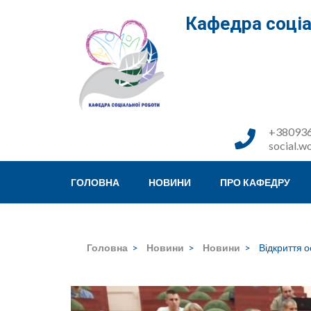
Перейти
Кафедра соціа
до
вмісту
(натисніть
Enter)
+380936
social.w
ГОЛОВНА
НОВИНИ
ПРО КАФЕДРУ
Головна
>
Новини
>
Новини
>
Відкриття о