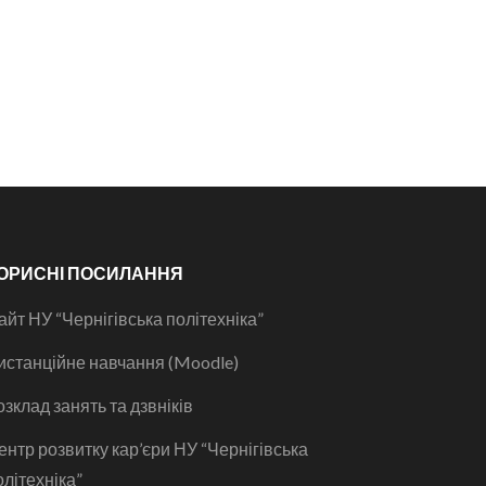
ОРИСНІ ПОСИЛАННЯ
айт НУ “Чернігівська політехніка”
истанційне навчання (Moodle)
озклад занять та дзвніків
ентр розвитку кар’єри НУ “Чернігівська
олітехніка”