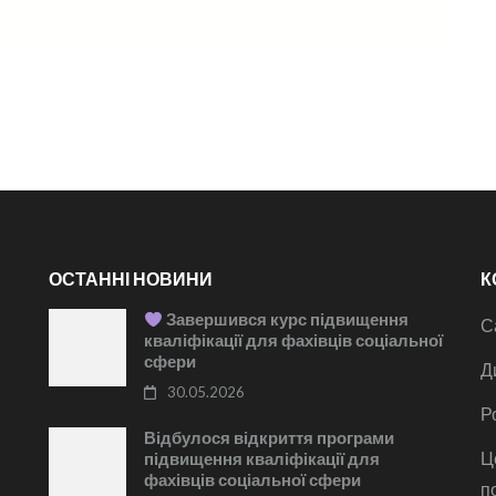
ОСТАННІ НОВИНИ
К
Завершився курс підвищення
С
кваліфікації для фахівців соціальної
сфери
Д
30.05.2026
Р
Відбулося відкриття програми
Ц
підвищення кваліфікації для
фахівців соціальної сфери
п