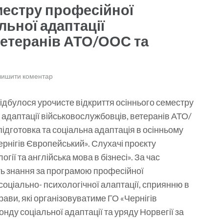
местру професійної
льної адаптації
ветеранів АТО/ООС та
лишити коментар
відбулося урочисте відкриття осіннього семестру
 адаптації військовослужбовців, ветеранів АТО/
ідготовка та соціальна адаптація в осінньому
ернігів Європейський». Слухачі проєкту
ї та англійська мова в бізнесі». За час
ть знання за програмою професійної
 соціально- психологічної алаптації, сприянню в
рави, які організовуватиме ГО «Чернігів
у соціальної адаптації та уряду Норвегії за