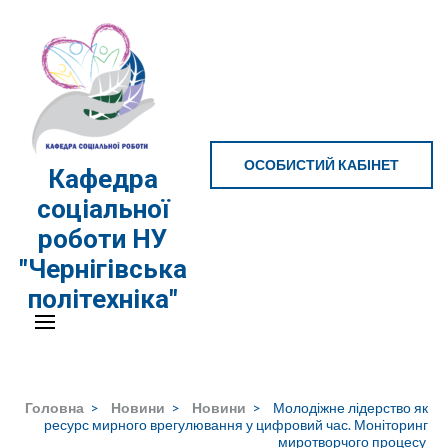
Перейти
до
вмісту
(натисніть
Enter)
ОСОБИСТИЙ КАБІНЕТ
Кафедра
соціальної
роботи НУ
"Чернігівська
політехніка"
Головна
>
Новини
>
Новини
>
Молодіжне лідерство як
ресурс мирного врегулювання у цифровий час. Моніторинг
миротворчого процесу