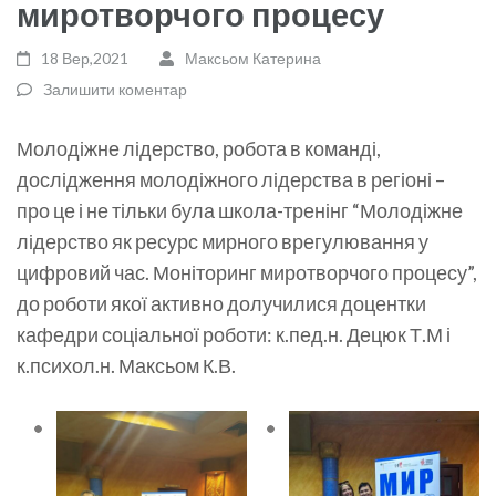
миротворчого процесу
18 Вер,2021
Максьом Катерина
Залишити коментар
Молодіжне лідерство, робота в команді,
дослідження молодіжного лідерства в регіоні –
про це і не тільки була школа-тренінг “Молодіжне
лідерство як ресурс мирного врегулювання у
цифровий час. Моніторинг миротворчого процесу”,
до роботи якої активно долучилися доцентки
кафедри соціальної роботи: к.пед.н. Децюк Т.М і
к.психол.н. Максьом К.В.