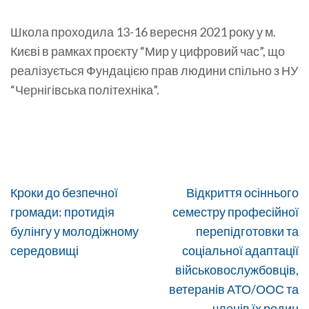
Школа проходила 13-16 вересня 2021 року у м.
Києві в рамках проєкту “Мир у цифровий час”, що
реалізується Фундацією прав людини спільно з НУ
“Чернігівська політехніка”.
Навігація
Кроки до безпечної
Відкриття осіннього
записів
громади: протидія
семестру професійної
булінгу у молодіжному
перепідготовки та
середовищі
соціальної адаптації
військовослужбовців,
ветеранів АТО/ООС та
членів їх родин