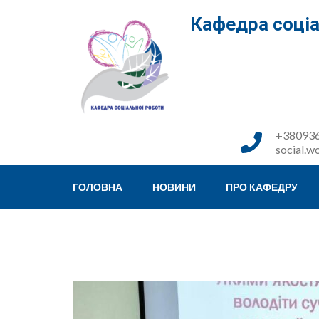
Перейти
Кафедра соціа
до
вмісту
(натисніть
Enter)
+380936
social.w
ГОЛОВНА
НОВИНИ
ПРО КАФЕДРУ