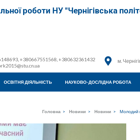
льної роботи НУ "Чернігівська політ
148693, +380667551568, +380632361432
м. Чернігі
ork2015@stu.cn.ua
ОСВІТНЯ ДІЯЛЬНІСТЬ
НАУКОВО-ДОСЛІДНА РОБОТА
Головна
>
Новини
>
Новини
>
Молодий н