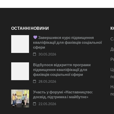
ОСТАННІ НОВИНИ
К
Завершився курс підвищення
С
кваліфікації для фахівців соціальної
сфери
Д
30.05.2026
Р
Відбулося відкриття програми
Ц
підвищення кваліфікації для
фахівців соціальної сфери
п
28.05.2026
Н
Участь у форумі «Наставництво:
п
досвід, підтримка і майбутнє»
22.05.2026