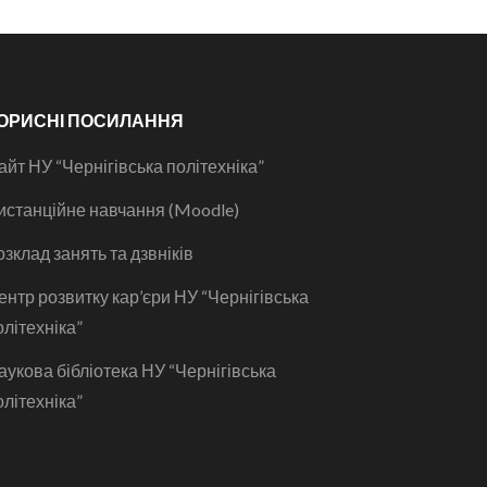
ОРИСНІ ПОСИЛАННЯ
айт НУ “Чернігівська політехніка”
истанційне навчання (Moodle)
озклад занять та дзвніків
ентр розвитку кар’єри НУ “Чернігівська
олітехніка”
аукова бібліотека НУ “Чернігівська
олітехніка”