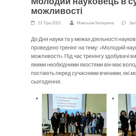
Молодий науковець в су
можливості
12 Тра,2021
Максьом Катерина
Зал
До Дня науки та у межах діяльності науко
проведено тренінг на тему: «Молодий нау
можливості». Під час тренінгу здобувачі в
якими необхідними якостями він має волод
постають перед сучасними вченими, які м
сьогодення.