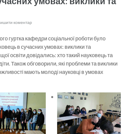
часних умовах: виклики та
ишити коментар
вого гуртка кафедри соціальної роботи було
ковець в сучасних умовах: виклики та
ищої освіти довідались: хто такий науковець та
іти. Також обговорили, які проблеми та виклики
ожливості мають молоді науковці в умовах