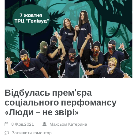
Відбулась прем’єра
соціального перфомансу
«Люди – не звірі»
8 Жов,2021
Максьом Катерина
Залишити коментар