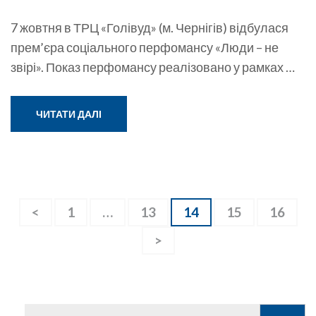
7 жовтня в ТРЦ «Голівуд» (м. Чернігів) відбулася
прем’єра соціального перфомансу «Люди – не
звірі». Показ перфомансу реалізовано у рамках …
ЧИТАТИ ДАЛІ
Навігація
<
Сторінку
1
…
Сторінку
13
Сторінку
14
Сторінку
15
Сторін
16
записів
>
Пошук: