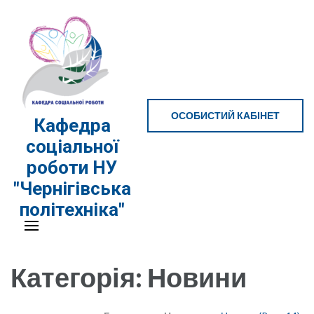
Перейти
до
вмісту
(натисніть
Enter)
ОСОБИСТИЙ КАБІНЕТ
Кафедра
соціальної
роботи НУ
"Чернігівська
політехніка"
Категорія:
Новини