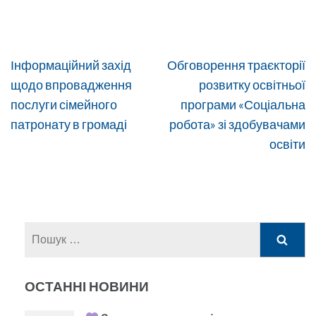
Навігація
Інформаційний захід
Обговорення траєкторії
записів
щодо впровадження
розвитку освітньої
послуги сімейного
програми «Соціальна
патронату в громаді
робота» зі здобувачами
освіти
Пошук:
ОСТАННІ НОВИНИ