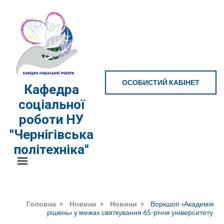
Перейти
до
вмісту
(натисніть
Enter)
ОСОБИСТИЙ КАБІНЕТ
Кафедра
соціальної
роботи НУ
"Чернігівська
політехніка"
Головна
>
Новини
>
Новини
>
Воркшоп «Академія
рішень» у межах святкування 65-річчя університету